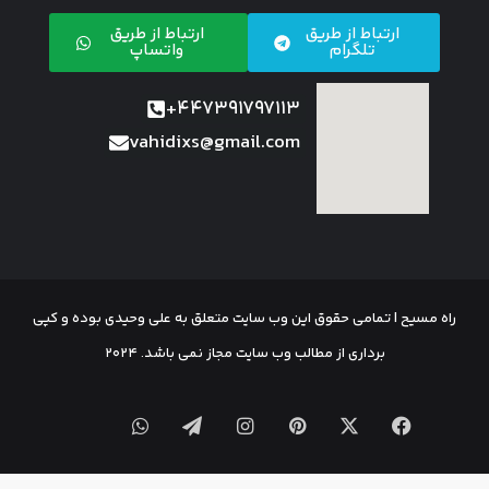
ارتباط از طریق
ارتباط از طریق
تلگرام
واتساپ
447391797113+
vahidixs@gmail.com
راه مسیح | تمامی حقوق این وب سایت متعلق به علی وحیدی بوده و کپی
برداری از مطالب وب سایت مجاز نمی باشد. 2024