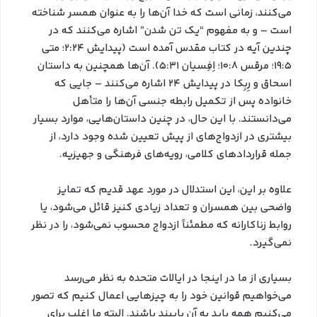
می‌کنند، زمانی است که خدا آن‌ها را به عنوان همسر شناخته
است – و به مفهوم “یک تن شدن” اشاره می‌کنند که در
چندین آیه در کتاب مقدس آمده است (پیدایش ۲:۲۴؛ متی
۱۹:۵؛ مرقس ۱۰:۸؛ اِفِسیان ۵:۳۱). آن‌ها همچنین به داستان
اسحاق و رِبِکا در پیدایش ۲۴ اشاره می‌کنند – جایی که
خانواده پس از تکمیل رابطه جنسی آن‌ها را متأهل
می‌دانستند. با این حال، در چنین داستان‌هایی، موارد بسیار
بیشتری در ازدواج‌های از پیش تعیین شده وجود دارد، از
جمله قراردادهای کلامی، رویه‌های فرهنگی و جهیزیه.
علاوه بر این، این استدلال در مورد عهد قدیم که تمایز
واضحی بین همسران و تعداد زیادی کنیز قائل می‌شود، یا
روابط زناکارانه که مطمئناً ازدواج محسوب نمی‌شود، را در نظر
نمی‌گیرد.
بسیاری از ما در اینجا در ایالات متحده به نظر می‌رسد
می‌خواهیم قوانین خود را به چیزهایی اعمال کنیم که تصور
می‌کنیم همه باید به آن پایبند باشند. البته ما اغلب برای