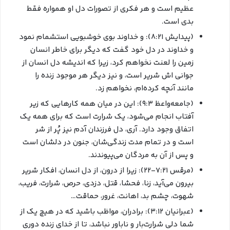
عظیم است و هر فکري از تصورات دل او همواره فقط
بدي است.
(پیدایش ۸:۲۱): و خداوند بوي خوشبويي استشمام نمود
و خداوند در دل خود گفت كه ديگر براي خاطر انسان
زمين را لعنت نخواهم كرد، زيرا كه انديشه دل انسان از
جواني اش شرير است، و نيز ديگر هر موجود زنده را
مانند آنچه كرده‌ام، نخواهم زد.
(جامعه‌واعظ ۹:۳): اين در ميان همه كارهايي كه زير
آفتاب انجام مي‌شود، يك شرارت است كه براي همه يك
اتفاق وجود دارد. آري، دل فرزندان آدم نيز پُر از شر
است و در تمام مدت زندگي‌شان، جنون در دلشان است
و پس از آن به مردگان مي‌پيوندند.
(مرقس ۷:۲۱-۲۲): زيرا از درون، از دل انسان، افكار شرير
بيرون مي‌آيد، زنا، فحشا، قتل، دزدي، حرص، شرارت، فريب،
شهوت، چشم بد، اهانت، غرور، حماقت…
(عبرانيان ۳:۱۲): برادران، مواظب باشيد كه در هيچ يك از
شما دلي شرارت‌بار و ناباور نباشد، تا از خدای زنده دوري