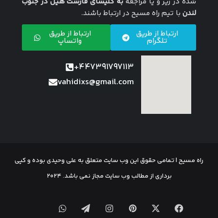
شده در زیر و یا مراجعه
به کلیسای فارست هیل در جنوب
لندن
با تیم راه مسیح در ارتباط باشند.
ارتباط از طریق
ارتباط از طریق
تلگرام
واتساپ
447391797113+
vahidixs@gmail.com
راه مسیح | تمامی حقوق این وب سایت متعلق به علی وحیدی بوده و کپی
برداری از مطالب وب سایت مجاز نمی باشد. 2024