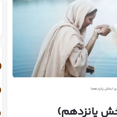
دی (بخش پانزدهم)
خش پانزدهم)