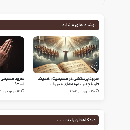
نوشته های مشابه
سرود پرستشی در مسیحیت: اهمیت،
سرود مسیحی “
تاریخچه، و نمونه‌های معروف
است”
20 شهریور, 1403
14 فروردین, 1403
دیدگاهتان را بنویسید