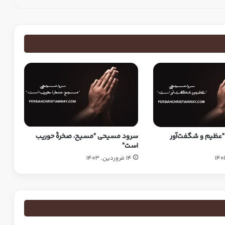
عظیم و شگفت‌آور
سرود مسیحی “مسیح، صخرهٔ حوریب
است”
14 فروردین, 1403