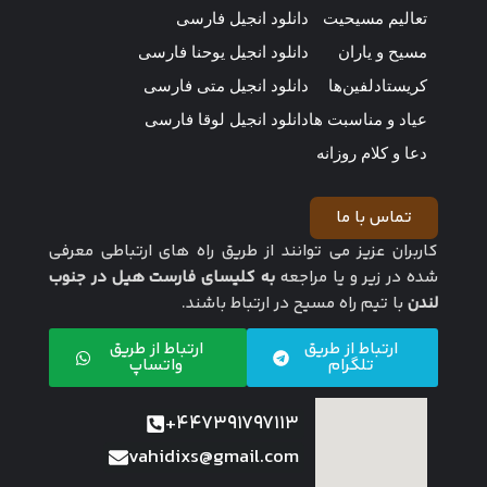
تعالیم مسیحیت
دانلود انجیل فارسی
مسیح و یاران
دانلود انجیل یوحنا فارسی
کریستادلفین‌ها
دانلود انجیل متی فارسی
عیاد و مناسبت ها
دانلود انجیل لوقا فارسی
دعا و کلام روزانه
تماس با ما
کاربران عزیز می توانند از طریق راه های ارتباطی معرفی
شده در زیر و یا مراجعه
به کلیسای فارست هیل در جنوب
لندن
با تیم راه مسیح در ارتباط باشند.
ارتباط از طریق
ارتباط از طریق
تلگرام
واتساپ
447391797113+
vahidixs@gmail.com