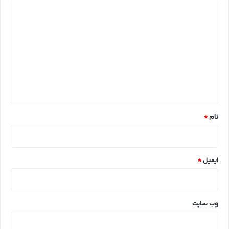
د
ی
د
گ
ا
ه
*
نام
*
ایمیل
*
وب‌ سایت