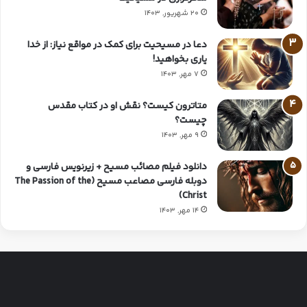
20 شهریور, 1403
دعا در مسیحیت برای کمک در مواقع نیاز: از خدا
یاری بخواهید!
7 مهر, 1403
متاترون کیست؟ نقش او در کتاب مقدس
چیست؟
9 مهر, 1403
دانلود فیلم مصائب مسیح + زیرنویس فارسی و
دوبله فارسی مصاعب مسیح (The Passion of the
Christ)
14 مهر, 1403