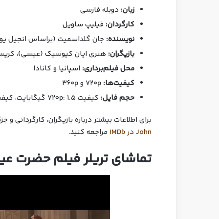
زبان:
دوبله فارسی
کارگردان:
فیلیپ ساویل
نویسنده:
جان گلداسمیت (براساس انجیل یوح
بازیگران:
هنری ایان کیوسیک (عیسی)، کریستوف
محل فیلم‌برداری:
اسپانیا و کانادا
کیفیت‌ها:
720p و 360p
حجم فایل:
کیفیت 720p: 1.5 گیگابایت، کیفیت 360p: 800 مگابایت
برای اطلاعات بیشتر درباره بازیگران، کارگردانی و ج
John در IMDb
مراجعه کنید.
تماشای تریلر فیلم حضرت ع