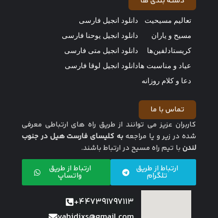
دسته بندی ها
تعالیم مسیحیت
دانلود انجیل فارسی
مسیح و یاران
دانلود انجیل یوحنا فارسی
کریستادلفین‌ها
دانلود انجیل متی فارسی
عیاد و مناسبت ها
دانلود انجیل لوقا فارسی
دعا و کلام روزانه
تماس با ما
کاربران عزیز می توانند از طریق راه های ارتباطی معرفی
شده در زیر و یا مراجعه
به کلیسای فارست هیل در جنوب
لندن
با تیم راه مسیح در ارتباط باشند.
ارتباط از طریق
ارتباط از طریق
تلگرام
واتساپ
447391797113+
vahidixs@gmail.com