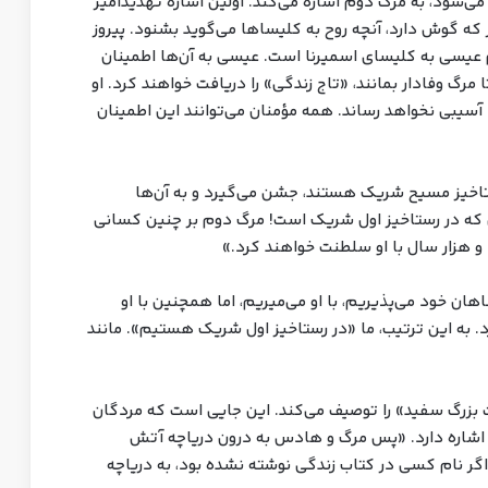
‌شود، به مرگ دوم اشاره می‌کند. اولین اشاره تهدیدآمیز
اشفه ۲:۱۱ آمده است: «هر که گوش دارد، آنچه روح به کلیساها می‌گوید بشنود. پیروز
 عیسی به کلیسای اسمیرنا است. عیسی به آن‌ها اطمینان
 مرگ وفادار بمانند، «تاج زندگی» را دریافت خواهند کرد. او
 آسیبی نخواهد رساند. همه مؤمنان می‌توانند این اطمینان
انی را که در رستاخیز مسیح شریک هستند، جشن می‌گیرد و به آن‌ها
که در رستاخیز اول شریک است! مرگ دوم بر چنین کسانی
 و هزار سال با او سلطنت خواهند کرد.»
هان خود می‌پذیریم، با او می‌میریم، اما همچنین با او
د. به این ترتیب، ما «در رستاخیز اول شریک هستیم». مانند
۱۵ «دادگاه پیش تخت بزرگ سفید» را توصیف می‌کند. این جایی است که مردگان
وند. آیات ۱۴ و ۱۵ به مرگ دوم اشاره دارد. «پس مرگ و هادس به درون دریاچه آتش
گر نام کسی در کتاب زندگی نوشته نشده بود، به دریاچه