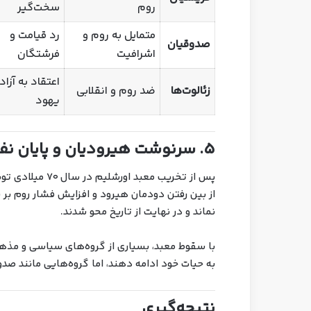
روم
سخت‌گیر
متمایل به روم و
رد قیامت و
صدوقیان
اشرافیت
فرشتگان
اعتقاد به آزا
زئالوت‌ها
ضد روم و انقلابی
یهود
۵. سرنوشت هیرودیان و پایان نفوذ آن‌ها
پس از تخریب معبد
از بین رفتن دودمان هیرود و افزایش فشار روم بر 
نماند و در نهایت از تاریخ محو شدند.
با سقوط معبد، بسیاری از گروه‌های سیاسی و مذ
به حیات خود ادامه دهند، اما گروه‌هایی مانند صد
نتیجه‌گیری