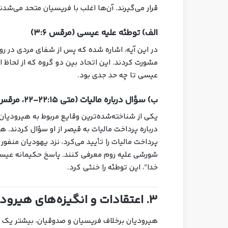
قرار می‌گیرند. آن‌ها اغلب با فریسیان متحد می‌شدن
الف) توطئه علیه عیسی (مرقس ۳:۶)
در این آیه، اشاره شده که پس از شفای مردی در روز
مشورت کردند. این اتحاد بین دو گروه که از لحاظ 
عیسی تا چه حد جدی بود.
ب) سؤال درباره مالیات (متی ۲۲:۱۵-۲۲، مرقس ۱۲:۱۳-۱۷، لوقا ۲۰:۲۰-۲۶)
یکی از شناخته‌شده‌ترین وقایع مربوط به هیرودیان
درباره پرداخت مالیات به قیصر از او سؤال کردند. هد
پرداخت مالیات را تأیید می‌کرد، نزد یهودیان منفور 
شورشی علیه روم معرفی کنند. پاسخ حکیمانه عیسی، 
خدا”، این توطئه را خنثی کرد.
۳. اعتقادات و انگیزه‌های هیرودیان
هیرودیان برخلاف فریسیان و صدوقیان، بیشتر یک 