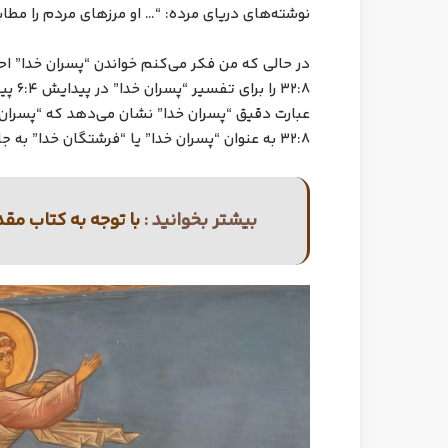
نوشته‌های دریای مرده: “… او مرزهای مردم را مطاب
در حالی که من فکر می‌کنم خواندن “پسران خدا” احت
۳۲:۸ 
عبارت دقیق “پسران خدا” نشان می‌دهد که “پسران” 
۳۲:۸ به عنوان “پسران خدا” یا “فرشتگان خدا” به جای “پسران اسرائیل” ترجمه شود.
بیشتر بخوانید :
با توجه به کتاب 