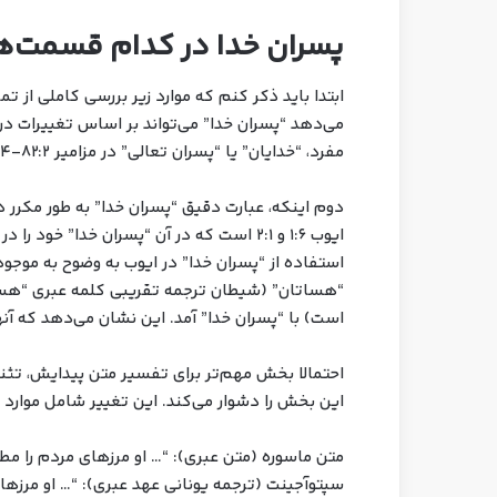
پسران خدا در کدام قسمت‌ه
ابتدا باید ذکر کنم که موارد زیر بررسی کاملی از 
می‌دهد “پسران خدا” می‌تواند بر اساس تغییرات در 
مفرد، “خدایان” یا “پسران تعالی” در مزامیر ۸۲:۲-۴ و غیره) به حاکمان انسانی نیز اشاره داشته باشد.
دوم اینکه، عبارت دقیق “پسران خدا” به طور مکرر 
ایوب ۱:۶ و ۲:۱ است که در آن “پسران خدا” خ
استفاده از “پسران خدا” در ایوب به وضوح به موجود
“هساتان” (شیطان ترجمه تقریبی کلمه عبری “هسا
است) با “پسران خدا” آمد. این نشان می‌دهد که آ
این بخش را دشوار می‌کند. این تغییر شامل موارد 
متن ماسوره (متن عبری): “… او مرزهای مردم را مط
سپتوآجینت (ترجمه یونانی عهد عبری): “… او مرزها