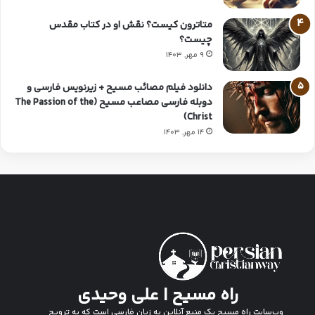
متاترون کیست؟ نقش او در کتاب مقدس
چیست؟
9 مهر, 1403
دانلود فیلم مصائب مسیح + زیرنویس فارسی و
دوبله فارسی مصاعب مسیح (The Passion of the
Christ)
14 مهر, 1403
راه مسیح | علی وحیدی
وب‌سایت راه مسیح یک منبع آنلاین به زبان فارسی است که به ترویج