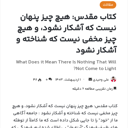
مقالات
کتاب مقدس: هیچ چیز پنهان
نیست که آشکار نشود، و هیچ
چیز مخفی نیست که شناخته و
آشکار نشود
What Does it Mean There Is Nothing That Will
Not Come to Light?
علی وحیدی
1 اردیبهشت, 1403
0
48
زمان تقریبی مطالعه 6 دقیقه
کتاب مقدس: هیچ چیز پنهان نیست که آشکار نشود، و هیچ
چیز مخفی نیست که شناخته و آشکار نشود : جامعه آگاهی
ما از “خود” را تا جایی شکل داده است که ما کاملاً از توطئه
های ظریف فرهنگ “آینه وار” بی اطلاع شده ایم، فرهنگی که