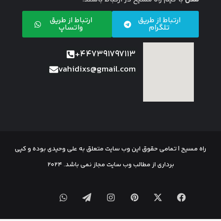
ارتباط از طریق
ارتباط از طریق
تلگرام
واتساپ
447391797113+
vahidixs@gmail.com
راه مسیح | تمامی حقوق این وب سایت متعلق به علی وحیدی بوده و کپی
برداری از مطالب وب سایت مجاز نمی باشد. 2024