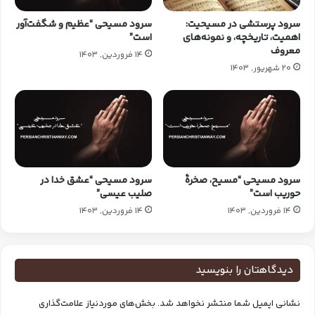
سرود پرستشی در مسیحیت:
سرود مسیحی “عظیم و شگفت‌آور
اهمیت، تاریخچه، و نمونه‌های
است”
معروف
14 فروردین, 1403
20 شهریور, 1403
سرود مسیحی “مسیح، صخرهٔ
سرود مسیحی “عشق خدا در
حوریب است”
صلیب عیسی”
14 فروردین, 1403
14 فروردین, 1403
دیدگاهتان را بنویسید
نشانی ایمیل شما منتشر نخواهد شد.
بخش‌های موردنیاز علامت‌گذاری