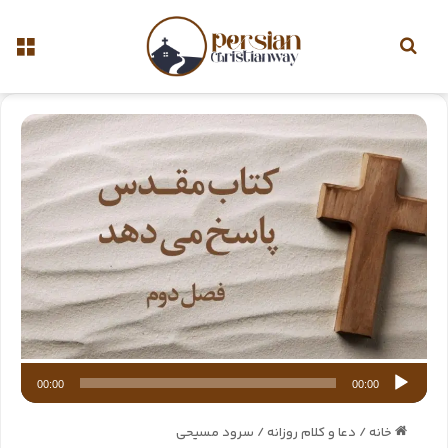
پخش‌
صوت
00:00
00:00
خانه
/
دعا و کلام روزانه
/
سرود مسیحی