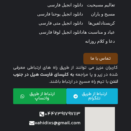
تعالیم مسیحیت
دانلود انجیل فارسی
مسیح و یاران
دانلود انجیل یوحنا فارسی
کریستادلفین‌ها
دانلود انجیل متی فارسی
عیاد و مناسبت ها
دانلود انجیل لوقا فارسی
دعا و کلام روزانه
تماس با ما
کاربران عزیز می توانند از طریق راه های ارتباطی معرفی
شده در زیر و یا مراجعه
به کلیسای فارست هیل در جنوب
لندن
با تیم راه مسیح در ارتباط باشند.
ارتباط از طریق
ارتباط از طریق
تلگرام
واتساپ
447391797113+
vahidixs@gmail.com