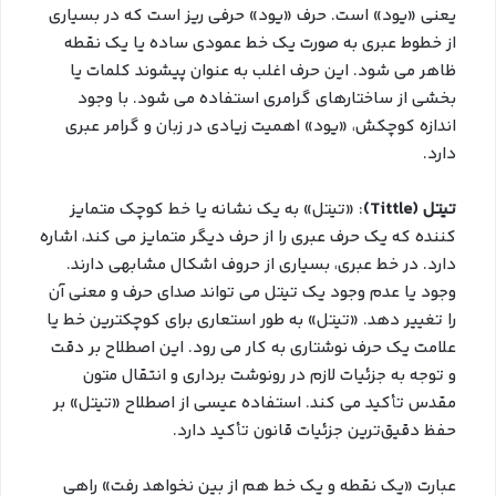
یعنی «یود» است. حرف «یود» حرفی ریز است که در بسیاری
از خطوط عبری به صورت یک خط عمودی ساده یا یک نقطه
ظاهر می شود. این حرف اغلب به عنوان پیشوند کلمات یا
بخشی از ساختارهای گرامری استفاده می شود. با وجود
اندازه كوچكش، «يود» اهميت زيادي در زبان و گرامر عبري
دارد.
تيتل (Tittle)
: «تيتل» به يک نشانه يا خط کوچک متمایز
کننده که يک حرف عبري را از حرف ديگر متمايز مي کند، اشاره
دارد. در خط عبری، بسیاری از حروف اشکال مشابهی دارند.
وجود یا عدم وجود یک تیتل می تواند صدای حرف و معنی آن
را تغییر دهد. «تيتل» به طور استعاری برای کوچکترین خط یا
علامت یک حرف نوشتاری به کار می رود. این اصطلاح بر دقت
و توجه به جزئیات لازم در رونوشت برداری و انتقال متون
مقدس تأکید می کند. استفاده عیسی از اصطلاح «تيتل» بر
حفظ دقیق‌ترین جزئیات قانون تأکید دارد.
عبارت «یک نقطه و یک خط هم از بین نخواهد رفت» راهی