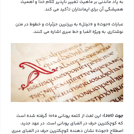
به یاد ماندنی بر ماهیت تغییر ناپذیر کلام خدا و اهمیت
همیشگی آن برای ایمانداران تأکید می کند.
عبارات «جوت» و «تيتل» به ريزترين جزئيات و خطوط در متن
نوشتاري، به ويژه الفبا و خط عبري اشاره مي کنند.
جوت (Jot):
اين لغت از کلمه یونانی iota گرفته شده است
که کوچکترین حرف در الفبای یونانی است. در عهد جدید،
اصطلاح «جوت» نشان دهنده کوچکترین حرف در الفبای عبری