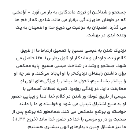
جستجو و شناختن او ثروت ماندگاری به بار می آورد – آرامشی
که در طوفان های زندگی برقرار می ماند، شادی که از غم ها
می گذرد، اطمینان به مراقبت بی دریغ خدا و اطمینان به یک
وعده ابدی در بهشت.
نزدیک شدن به عیسی مسیح با تعمیق ارتباط ما از طریق
کلام زنده، جاودان و ماندگار او (اول پطرس ۱: ۲۰) حاصل می
شود. جستجو و رشد در شناخت عیسی مسیح، پایه محکمی
برای داشتن رابطه‌ای نزدیک‌تر با او ایجاد می‌کند. و هر چه او
را بیشتر بشناسیم، تحول ما بیشتر با ویژگی‌های الهی او
مطابقت دارد. در زندگی روزمره، تجربه لحظات آسمانی با
عیسی از طریق غوطه ور شدن در کلام خدا، دعا و زیبایی حضور
او به منبع اشتیاق تبدیل می شود و خواسته ی ما را مانند
خواسته ی یوشع منعکس می کند. همانطور که یوشع پس از
صحبت رو در رو موسی با خدا در حضور خدا ماند (خروج ۳۳: ۱۱)،
ما نیز مشتاق چنین دیدارهای الهی بیشتری هستیم.