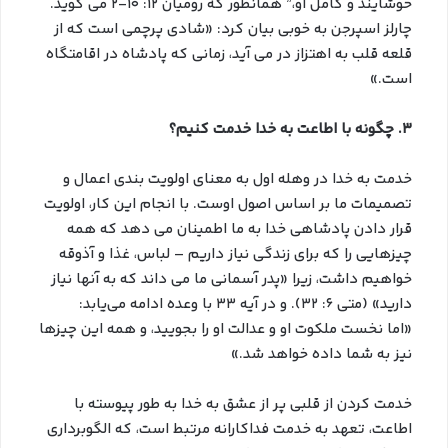
خوشایند و کامل او،” همانطور که رومیان ۱۲: ۱۰-۲ می گوید.
چارلز اسپرجن به خوبی بیان کرد: «شادی پرچمی است که از
قلعه قلب به اهتزاز در می آید، زمانی که پادشاه در اقامتگاه
است.»
۳. چگونه با اطاعت به خدا خدمت کنیم؟
خدمت به خدا در وهله اول به معنای اولویت بندی اعمال و
تصمیمات ما بر اساس اصول اوست. با انجام این کار، اولویت
قرار دادن پادشاهی خدا به ما اطمینان می دهد که همه
چیزهایی را که برای زندگی نیاز داریم – لباس، غذا و آذوقه
خواهیم داشت، زیرا «پدر آسمانی ما می داند که به آنها نیاز
دارید» (متی ۶: ۳۲). و در آیه ۳۳ با وعده ادامه می‌یابد:
«اما نخست ملکوت او و عدالت او را بجویید، و همه این چیزها
نیز به شما داده خواهد شد.»
خدمت کردن از قلبی پر از عشق به خدا به طور پیوسته با
اطاعت، تعهد به خدمت فداکارانه مرتبط است، که الگوبرداری